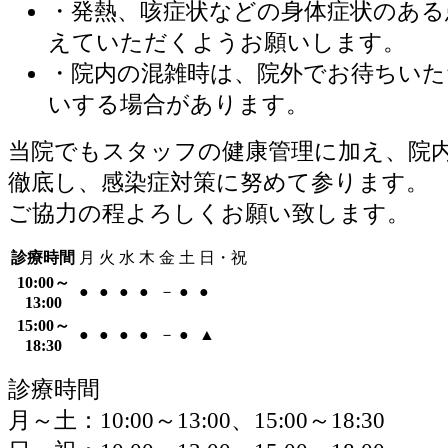
・発熱、咳症状などの身体症状のある
えていただくようお願いします。
・院内の混雑時は、院外でお待ちい
いする場合があります。
当院でもスタッフの健康管理に加え、院
徹底し、感染症対策に努めて参ります。
ご協力の程よろしくお願い致します。
診療時間
月
火
水
木
金
土
日・祝
10:00～
●
●
●
●
－
●
●
13:00
15:00～
●
●
●
●
－
●
▲
18:30
診療時間
月～土：10:00～13:00、15:00～18:30